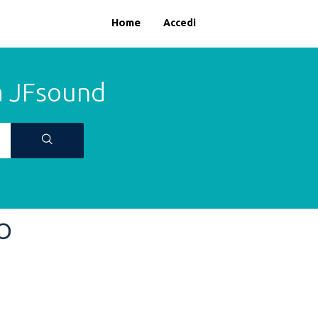
Italian
Home
Accedi
a JFsound
O